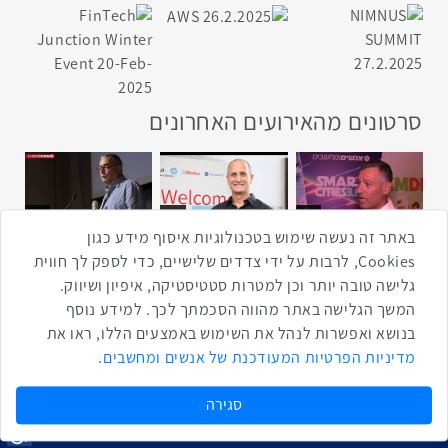
סרטונים מהאירועים האחרונים
1:43
2:33
4:00
כנס ערים חכמות
כנס מפעיל
כנס בריאות דיגיטלית
באתר זה נעשה שימוש בטכנולוגיות איסוף מידע כגון
Cookies, לרבות על ידי צדדים שלישיים, כדי לספק לך חווית
גלישה טובה יותר וכן למטרות סטטיסטיקה, איפיון ושיווק.
2:32
1:14
3:52
המשך הגלישה באתר מהווה הסכמתך לכך. למידע נוסף
כנס RPA
כנס בינת יערות הכרמל
כנס F5
בנושא ואפשרות לנהל את השימוש באמצעים הללו, ראו את
מדיניות הפרטיות המעודכנת של אנשים ומחשבים
.
שתפו ברשת
שתף בטוויטר
שתף בפייסבוק
שתף בלינקדאין
שתף בווטסאפ
שתף בטלגרם
סגירה