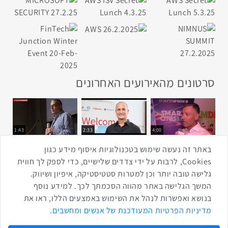
סרטונים מהאירועים האחרונים
1:43
2:33
4:00
כנס ערים חכמות
כנס מפעיל
כנס בריאות דיגיטלית
באתר זה נעשה שימוש בטכנולוגיות איסוף מידע כגון
Cookies, לרבות על ידי צדדים שלישיים, כדי לספק לך חווית
גלישה טובה יותר וכן למטרות סטטיסטיקה, איפיון ושיווק.
2:32
1:14
3:52
המשך הגלישה באתר מהווה הסכמתך לכך. למידע נוסף
כנס RPA
כנס בינת יערות הכרמל
כנס F5
בנושא ואפשרות לנהל את השימוש באמצעים הללו, ראו את
שתפו ברשת
מדיניות הפרטיות המעודכנת של אנשים ומחשבים
.
שתף בטוויטר
שתף בפייסבוק
שתף בלינקדאין
שתף בווטסאפ
שתף בטלגרם