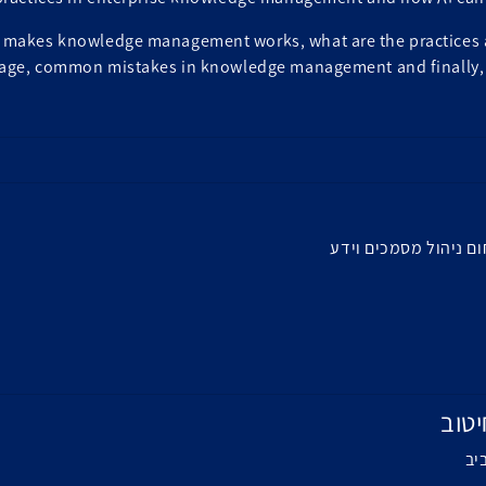
what makes knowledge management works, what are the practices
age, common mistakes in knowledge management and finally,
ם ניהול מסמכים וידע
יטוב
יב