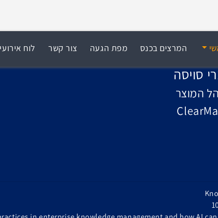
שי
המרצים בכנס
מפת הגעה
צור קשר
לוח אירועי
י סויסה
ל המוצר
ClearM
Kno
 practices in enterprise knowledge management and how AI c