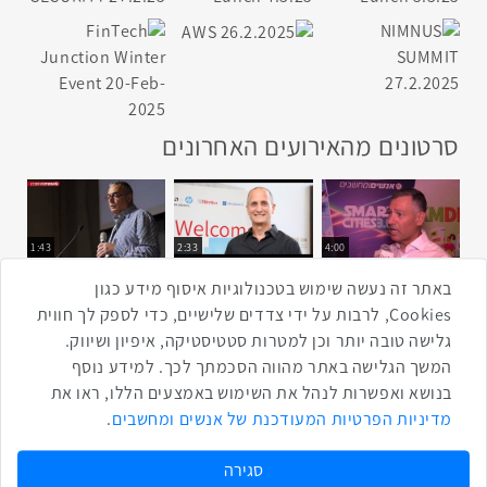
סרטונים מהאירועים האחרונים
1:43
2:33
4:00
כנס ערים חכמות
כנס מפעיל
כנס בריאות דיגיטלית
באתר זה נעשה שימוש בטכנולוגיות איסוף מידע כגון
Cookies, לרבות על ידי צדדים שלישיים, כדי לספק לך חווית
גלישה טובה יותר וכן למטרות סטטיסטיקה, איפיון ושיווק.
2:32
1:14
3:52
המשך הגלישה באתר מהווה הסכמתך לכך. למידע נוסף
כנס RPA
כנס בינת יערות הכרמל
כנס F5
בנושא ואפשרות לנהל את השימוש באמצעים הללו, ראו את
שתפו ברשת
מדיניות הפרטיות המעודכנת של אנשים ומחשבים
.
שתף בטוויטר
שתף בפייסבוק
שתף בלינקדאין
שתף בווטסאפ
שתף בטלגרם
סגירה